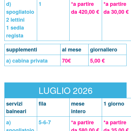
d)
1
*a partire
*a partire
spogliatoio
da 420,00 €
da 30,00 €
2 lettini
1 sedia
regista
supplementi
al mese
giornaliero
a) cabina privata
70€
5,00 €
LUGLIO 2026
servizi
fila
mese
1 giorno
balneari
intero
a)
5-6-7
*a partire
*a partire
spogliatoio
da 580,00 €
da 35,00 €