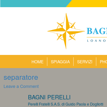
HOME
SPIAGGIA
SERVIZI
PH
separatore
on
Leave a Comment
separatore
BAGNI PERELLI
Perelli Fratelli S.A.S. di Guido Paola e Dogliotti