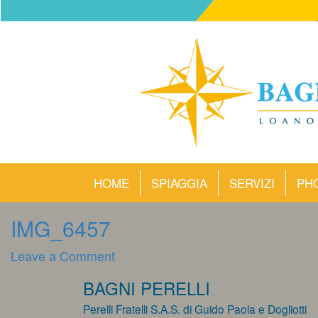
HOME
SPIAGGIA
SERVIZI
PH
IMG_6457
on
Leave a Comment
IMG_6457
BAGNI PERELLI
Perelli Fratelli S.A.S. di Guido Paola e Dogliotti