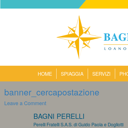
HOME
SPIAGGIA
SERVIZI
PH
banner_cercapostazione
on
Leave a Comment
banner_cercapostazione
BAGNI PERELLI
Perelli Fratelli S.A.S. di Guido Paola e Dogliotti