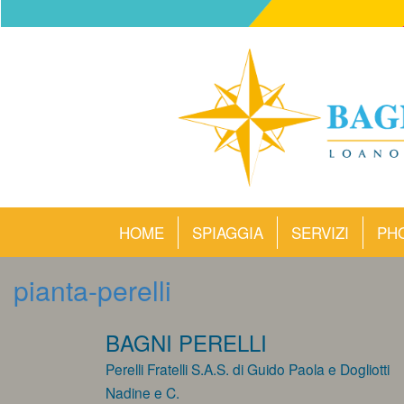
HOME
SPIAGGIA
SERVIZI
PH
pianta-perelli
BAGNI PERELLI
Perelli Fratelli S.A.S. di Guido Paola e Dogliotti
Nadine e C.